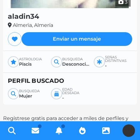
3
aladin34
Almerìa, Almería
Enviar un mensaje
SEÑAS
ASTROLOGÍA
BÚSQUEDA
DISTINTIVAS
Piscis
Desconocido
-
PERFIL BUSCADO
EDAD
BÚSQUEDA
DESEADA
Mujer
-
Regístrese gratis para acceder a miles de perfiles y
aumente sus posibilidades de contacto
U
completando su descripción.