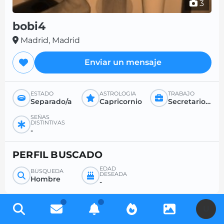
3
bobi4
Madrid, Madrid
Enviar un mensaje
ESTADO
ASTROLOGÍA
TRABAJO
Separado/a
Capricornio
Secretario/a / funcionario/a / maestro/a
SEÑAS
DISTINTIVAS
-
PERFIL BUSCADO
EDAD
BÚSQUEDA
DESEADA
Hombre
-
U
Regístrese gratis para acceder a miles de perfiles y