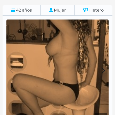
42
años
Mujer
Hetero