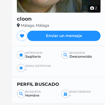
2
cloon
Málaga, Málaga
Enviar un mensaje
ASTROLOGÍA
BÚSQUEDA
Sagitario
Desconocido
SEÑAS DISTINTIVAS
-
PERFIL BUSCADO
BÚSQUEDA
EDAD DESEADA
Hombre
-