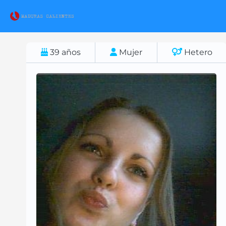
39
años
Mujer
Hetero