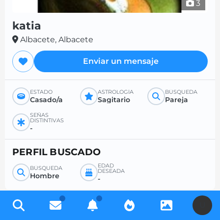
3
katia
Albacete, Albacete
Enviar un mensaje
ESTADO
ASTROLOGÍA
BÚSQUEDA
Casado/a
Sagitario
Pareja
SEÑAS
DISTINTIVAS
-
PERFIL BUSCADO
EDAD
BÚSQUEDA
DESEADA
Hombre
-
U
Regístrese gratis para acceder a miles de perfiles y