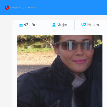
43
años
Mujer
Hetero