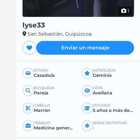
1
lyse33
San Sebastián, Guipúzcoa
Enviar un mensaje
ESTADO
ASTROLOGÍA
Casado/a
Géminis
BÚSQUEDA
OJOS
Pareja
Avellana
CABELLO
ESTUDIOS
Marrón
5 años o más después del bachillerato
TRABAJO
SEÑAS DISTINTIVAS
Medicina general o especializada
-