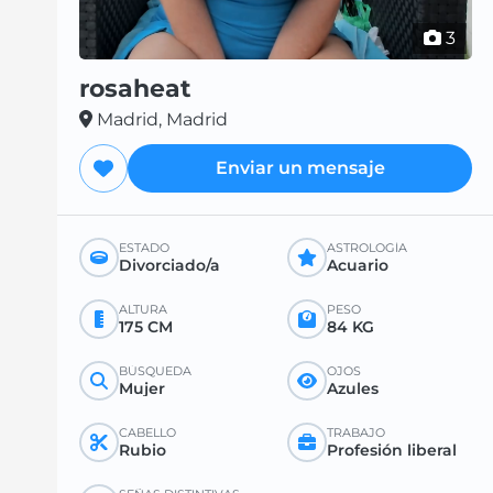
3
rosaheat
Madrid, Madrid
Enviar un mensaje
ESTADO
ASTROLOGÍA
Divorciado/a
Acuario
ALTURA
PESO
175 CM
84 KG
BÚSQUEDA
OJOS
Mujer
Azules
CABELLO
TRABAJO
Rubio
Profesión liberal