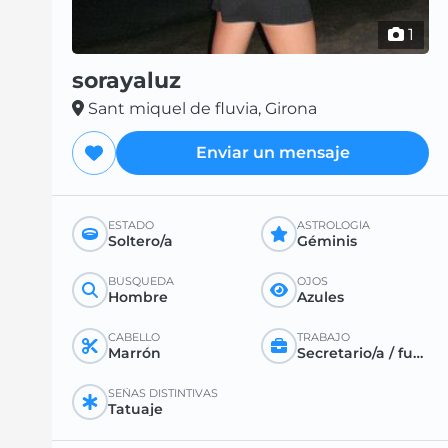
1
sorayaluz
Sant miquel de fluvia, Girona
Enviar un mensaje
ESTADO
ASTROLOGÍA
Soltero/a
Géminis
BÚSQUEDA
OJOS
Hombre
Azules
CABELLO
TRABAJO
Marrón
Secretario/a / funcionario/a / maestro/a
SEÑAS DISTINTIVAS
Tatuaje