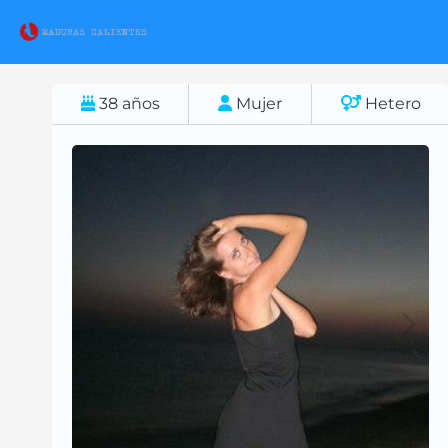
38
años
Mujer
Hetero