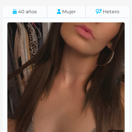
40
años
Mujer
Hetero