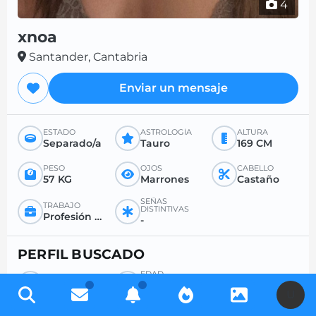
4
xnoa
Santander, Cantabria
Enviar un mensaje
ESTADO
ASTROLOGÍA
ALTURA
Separado/a
Tauro
169 CM
PESO
OJOS
CABELLO
57 KG
Marrones
Castaño
SEÑAS
TRABAJO
DISTINTIVAS
Profesión liberal
-
PERFIL BUSCADO
EDAD
BÚSQUEDA
DESEADA
Hombre
-
U