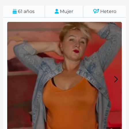
61
años
Mujer
Hetero