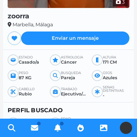
3
zoorra
Marbella, Málaga
Enviar un mensaje
ESTADO
ASTROLOGÍA
ALTURA
Casado/a
Cáncer
171 CM
PESO
BÚSQUEDA
OJOS
87 KG
Pareja
Azules
SEÑAS
CABELLO
TRABAJO
DISTINTIVAS
Rubio
Ejecutivo/a (otro sector)
-
PERFIL BUSCADO
EDAD
BÚSQUEDA
DESEADA
Hombre
-
U